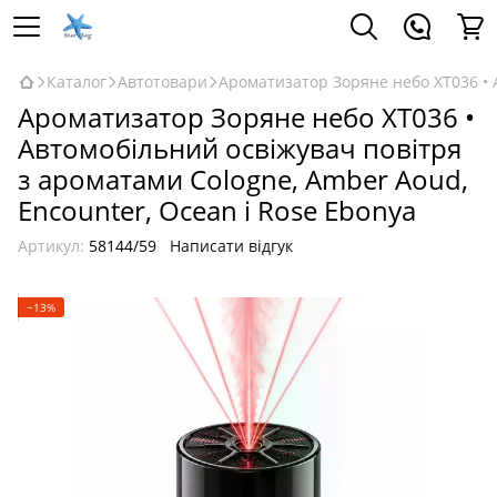
Каталог
Автотовари
Ароматизатор Зоряне небо XT036 • 
Ароматизатор Зоряне небо XT036 •
Автомобільний освіжувач повітря
з ароматами Cologne, Amber Aoud,
Encounter, Ocean і Rose Ebonya
Артикул:
58144/59
Написати відгук
−13%