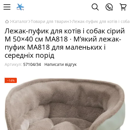
Каталог
Товари для тварин
Лежак-пуфик для котів і соб
Лежак-пуфик для котів і собак сірий
M 50×40 см MA818 ∙ М’який лежак-
пуфик MA818 для маленьких і
середніх порід
Артикул:
57104/34
Написати відгук
−14%