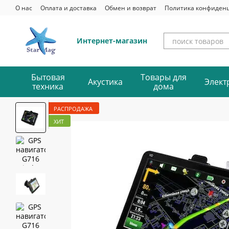
Перейти к основному контенту
О нас
Оплата и доставка
Обмен и возврат
Политика конфиден
Интернет-магазин
Бытовая
Товары для
Акустика
Элект
техника
дома
РАСПРОДАЖА
ХИТ