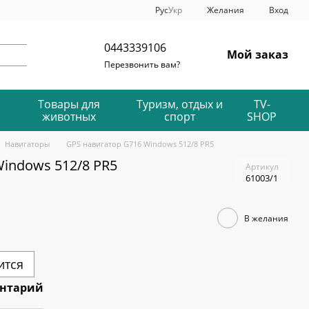
Рус
Укр
Желания
Вход
0443339106
Мой заказ
Перезвонить вам?
Товары для
Туризм, отдых и
TV-
животных
спорт
SHOP
Навигаторы
GPS навигатор G716 Windows 512/8 PR5
indows 512/8 PR5
Артикул
61003/1
В желания
ится
ентарий