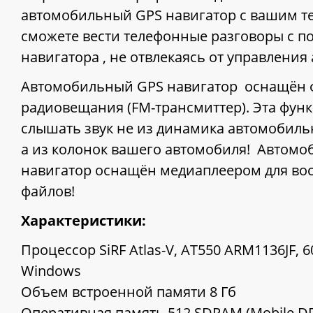
автомобильный GPS навигатор с вашим т
сможете вести телефонные разговоры с 
навигатора , не отвлекаясь от управления
Автомобильный GPS навигатор оснащён 
радиовещания (FM-трансмиттер). Эта функ
слышать звук не из динамика автомобильн
а из колонок вашего автомобиля! Автом
навигатор оснащён медиаплеером для во
файлов!
Характеристики:
Процессор SiRF Atlas-V, AT550 ARM1136JF,
Windows
Объем встроенной памяти 8 Гб
Оперативная память 512 SDRAM (Mobile D