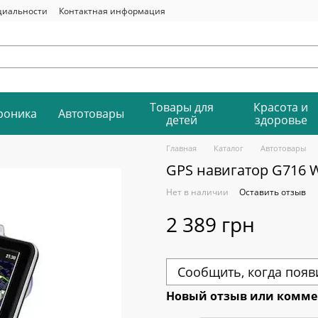
циальности
Контактная информация
Товары для
Красота и
роника
Автотовары
детей
здоровье
Главная
Каталог
Автотовары
GPS навигатор G716 W
Нет в наличии
Оставить отзыв
2 389 грн
Сообщить, когда появ
Новый отзыв или комм