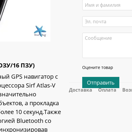
ОЗУ/16 ПЗУ)
Оцените товар
ьный GPS навигатор с
Отправить
ссора Sirf Atlas-V
Доставка
Оплата
Воз
 значительно
бъектов, а прокладка
олее 10 секунд.Также
гией Bluetooth со
инхронизировав