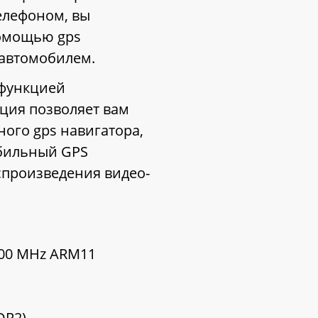
елефоном, вы
помощью gps
 автомобилем.
функцией
ция позволяет вам
ого gps навигатора,
обильный GPS
спроизведения видео-
 600 MHz ARM11
DR2)