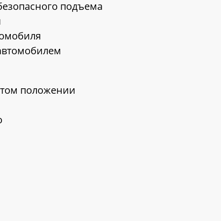
 безопасного подъема
я
томобиля
 автомобилем
ятом положении
о