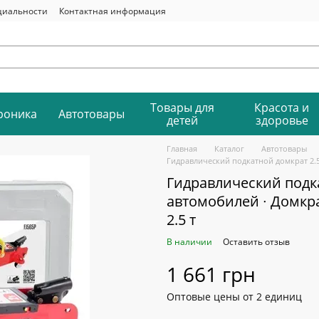
циальности
Контактная информация
Товары для
Красота и
роника
Автотовары
детей
здоровье
Главная
Каталог
Автотовары
Гидравлический подкатной домкрат 2.5
Гидравлический подка
автомобилей ∙ Домкр
2.5 т
В наличии
Оставить отзыв
1 661 грн
Оптовые цены от 2 единиц