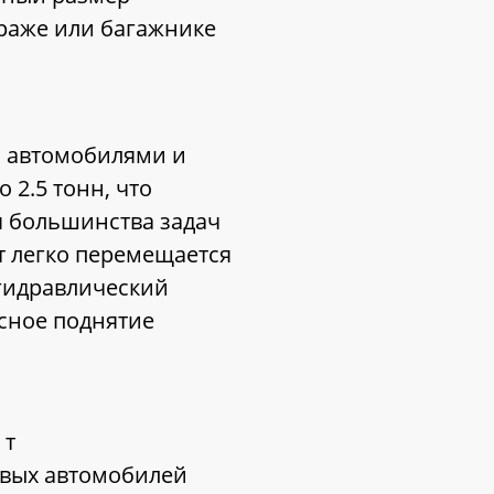
араже или багажнике
и автомобилями и
2.5 тонн, что
я большинства задач
т легко перемещается
 гидравлический
сное поднятие
 т
овых автомобилей