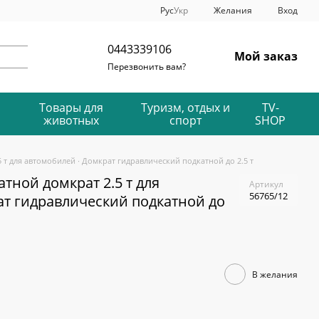
Рус
Укр
Желания
Вход
0443339106
Мой заказ
Перезвонить вам?
Товары для
Туризм, отдых и
TV-
животных
спорт
SHOP
 т для автомобилей ∙ Домкрат гидравлический подкатной до 2.5 т
тной домкрат 2.5 т для
Артикул
56765/12
ат гидравлический подкатной до
В желания