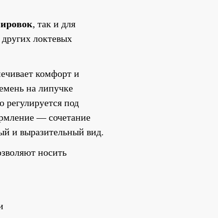
нировок
, так и для 
 других локтевых 
печивает комфорт и 
емень на липучке 
 регулируется под 
индивидуальные особенности. Контрастное оформление — сочетание 
ый и выразительный вид.
зволяют носить 
.
и