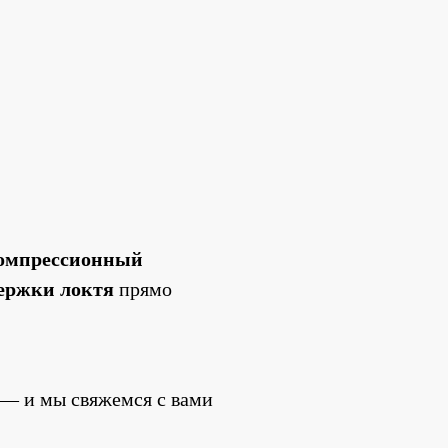
омпрессионный 
ержки локтя 
прямо 
 — и мы свяжемся с вами 