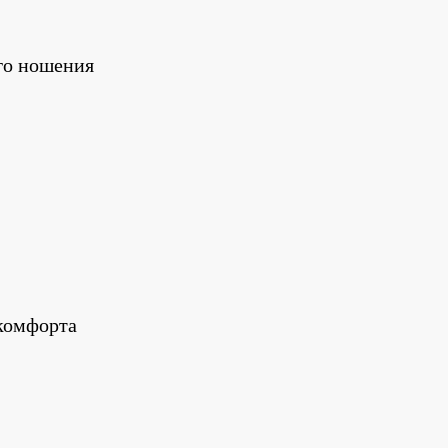
го ношения
 комфорта