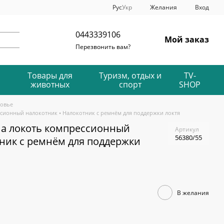
Рус
Укр
Желания
Вход
0443339106
Мой заказ
Перезвонить вам?
Товары для
Туризм, отдых и
TV-
животных
спорт
SHOP
ровье
сионный налокотник • Налокотник с ремнём для поддержки локтя
на локоть компрессионный
Артикул
56380/55
тник с ремнём для поддержки
В желания