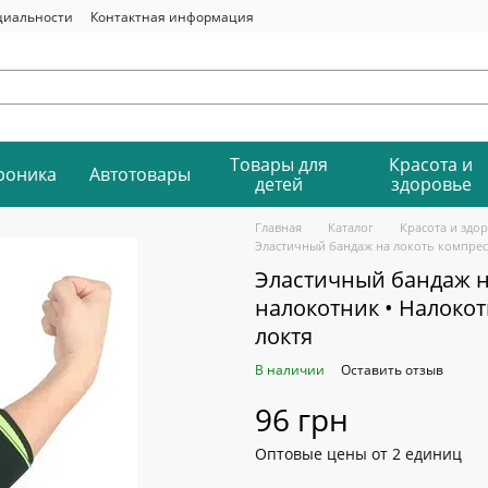
циальности
Контактная информация
Товары для
Красота и
роника
Автотовары
детей
здоровье
Главная
Каталог
Красота и здо
Эластичный бандаж на локоть компрес
Эластичный бандаж 
налокотник • Налоко
локтя
В наличии
Оставить отзыв
96 грн
Оптовые цены от 2 единиц